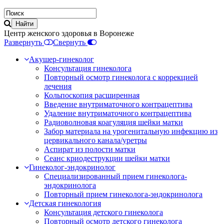
Центр женского здоровья в Воронеже
Развернуть
Свернуть
Акушер-гинеколог
Консультация гинеколога
Повторный осмотр гинеколога с коррекцией
лечения
Кольпоскопия расширенная
Введение внутриматочного контрацептива
Удаление внутриматочного контрацептива
Радиоволновая коагуляция шейки матки
Забор материала на урогенитальную инфекцию из
цервикального канала/уретры
Аспират из полости матки
Сеанс криодеструкции шейки матки
Гинеколог-эндокринолог
Специализированный прием гинеколога-
эндокринолога
Повторный прием гинеколога-эндокринолога
Детская гинекология
Консультация детского гинеколога
Повторный осмотр детского гинеколога