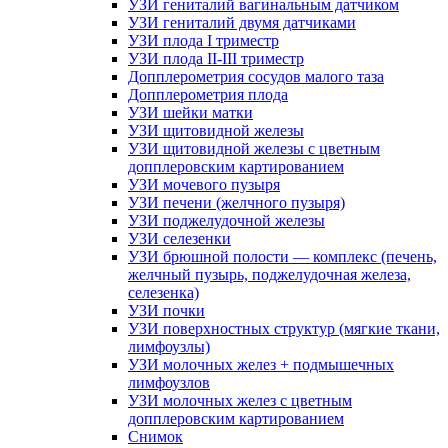
УЗИ гениталий вагинальным датчиком
УЗИ гениталий двумя датчиками
УЗИ плода I триместр
УЗИ плода II-III триместр
Допплерометрия сосудов малого таза
Допплерометрия плода
УЗИ шейки матки
УЗИ щитовидной железы
УЗИ щитовидной железы с цветным
допплеровским картированием
УЗИ мочевого пузыря
УЗИ печени (желчного пузыря)
УЗИ поджелудочной железы
УЗИ селезенки
УЗИ брюшной полости — комплекс (печень,
желчный пузырь, поджелудочная железа,
селезенка)
УЗИ почки
УЗИ поверхностных структур (мягкие ткани,
лимфоузлы)
УЗИ молочных желез + подмышечных
лимфоузлов
УЗИ молочных желез с цветным
допплеровским картированием
Снимок