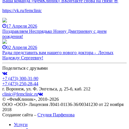
Ваша команда «ФемКлиник» ВКонтакте снова на связи 🌸
https://vk.ru/femclinic
17 Апреля 2026
Поздравляем Неспрядько Нонну Дмитриевну с днем
рождения!
02 Апреля 2026
Рады представить вам нашего нового доктора - Лесных
Надежду Сергеевну!
Поделиться с друзьями
+7 (473)
300-31-90
+7 (473)
250-28-44
г. Воронеж, ул. Ф. Энгельса, д. 25-б, каб. 212
clinic@femclinic.ru
© «ФемКлиник», 2010–2026
ООО «ООЗ» Лицензия Л041-01136-36/00341230 от 22 ноября
2018
Создание сайта –
Студия Парфенова
Услуги