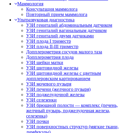
Маммология
Консультация маммолога
Повторный прием маммолога
Ультразвуковая диагностика
УЗИ гениталий абдоминальным датчиком
УЗИ гениталий вагинальным датчиком
УЗИ гениталий двумя датчиками
УЗИ плода I триместр
УЗИ плода II-III триместр
Допплерометрия сосудов малого таза
Допплерометрия плода
УЗИ шейки матки
УЗИ щитовидной железы
УЗИ щитовидной железы с цветным
допплеровским картированием
УЗИ мочевого пузыря
УЗИ печени (желчного пузыря)
УЗИ поджелудочной железы
УЗИ селезенки
УЗИ брюшной полости — комплекс (печень,
желчный пузырь, поджелудочная железа,
селезенка)
УЗИ почки
УЗИ поверхностных структур (мягкие ткани,
лимфоузлы)