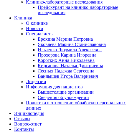
Клинико-лабораторные исследования
Прейскурант на клинико-лабораторные
исследования
Клиника
О клинике
Новости
Специалисты
Ерохина Марина Петровна
Яковлева Марина Станиславовна
Ильченко Людмила Алексеевна
Прохорова Карина Игоревна
Коротких Анна Николаевна
Кирсанова Наталья Дмитриевна
Лесных Надежда Сергеевна
Вандышев Игорь Валериевич
Лицензии
Информация для пациентов
Вышестоящие организации
Сведения об учреждении
Политика в отношении обработки персональных
данных
Энциклопедия
Отзывы
Вопрос-ответ
Контакты