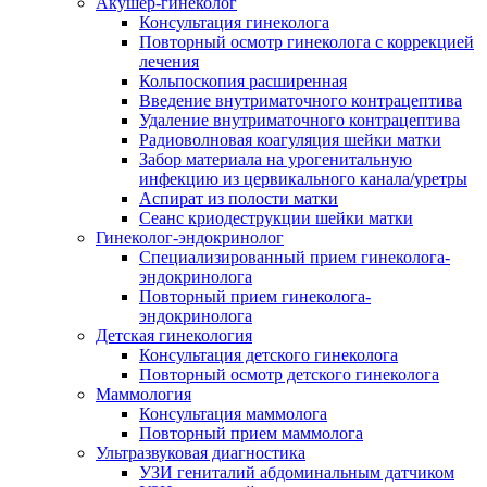
Акушер-гинеколог
Консультация гинеколога
Повторный осмотр гинеколога с коррекцией
лечения
Кольпоскопия расширенная
Введение внутриматочного контрацептива
Удаление внутриматочного контрацептива
Радиоволновая коагуляция шейки матки
Забор материала на урогенитальную
инфекцию из цервикального канала/уретры
Аспират из полости матки
Сеанс криодеструкции шейки матки
Гинеколог-эндокринолог
Специализированный прием гинеколога-
эндокринолога
Повторный прием гинеколога-
эндокринолога
Детская гинекология
Консультация детского гинеколога
Повторный осмотр детского гинеколога
Маммология
Консультация маммолога
Повторный прием маммолога
Ультразвуковая диагностика
УЗИ гениталий абдоминальным датчиком