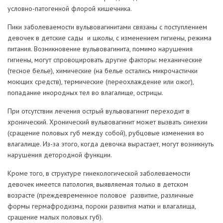
условно-патогенной флорой кишечника.
Пики заболеваемости вульвовагинитами связаны с поступлением
девочек в детские сады и школы, с изменением гигиены, режима
питания. Возникновение вульвовагинита, помимо нарушения
гигиены, могут спровоцировать другие факторы: механические
(тесное белье), химические (на белье остались микрочастички
моющих средств), термические (переохлаждение или ожог),
попадание инородных тел во влагалище, острицы.
При отсутствии лечения острый вульвовагинит переходит в
хронический. Хронический вульвовагинит может вызвать синехии
(сращение половых губ между собой), рубцовые изменения во
влагалище. Из-за этого, когда девочка вырастает, могут возникнуть
нарушения детородной функции.
Кроме того, в структуре гинекологической заболеваемости
девочек имеется патология, выявляемая только в детском
возрасте (преждевременное половое развитие, различные
формы гермафродизма, пороки развития матки и влагалища,
сращение малых половых губ).