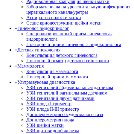
Радиоволновая коагуляция шейки матки
Забор материала на урогенитальную инфекцию из
цервикального канала/уретры
Аспират из полости матки
Сеанс криодеструкции шейки матки
Гинеколог-эндокринолог
Специализированный прием гинеколога-
эндокринолога
Повторный прием гинеколога-эндокринолога
Детская гинекология
Консультация детского гинеколога
Повторный осмотр детского гинеколога
Маммология
Консультация маммолога
Повторный прием маммолога
Ультразвуковая диагностика
УЗИ гениталий абдоминальным датчиком
УЗИ гениталий вагинальным датчиком
УЗИ гениталий двумя датчиками
УЗИ плода I триместр
УЗИ плода II-III триместр
Допплерометрия сосудов малого таза
Допплерометрия плода
УЗИ шейки матки
УЗИ щитовидной железы