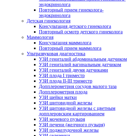
эндокринолога
Повторный прием гинеколога-
эндокринолога
Детская гинекология
Консультация детского гинеколога
Повторный осмотр детского гинеколога
Маммология
Консультация маммолога
Повторный прием маммолога
Ультразвуковая диагностика
УЗИ гениталий абдоминальным датчиком
УЗИ гениталий вагинальным датчиком
УЗИ гениталий двумя датчиками
УЗИ плода I триместр
УЗИ плода II-III триместр
Допплерометрия сосудов малого таза
Допплерометрия плода
УЗИ шейки матки
УЗИ щитовидной железы
УЗИ щитовидной железы с цветным
допплеровским картированием
УЗИ мочевого пузыря
УЗИ печени (желчного пузыря)
УЗИ поджелудочной железы
УЗИ селезенки