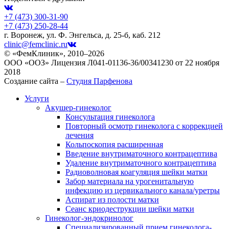
+7 (473)
300-31-90
+7 (473)
250-28-44
г. Воронеж, ул. Ф. Энгельса, д. 25-б, каб. 212
clinic@femclinic.ru
© «ФемКлиник», 2010–2026
ООО «ООЗ» Лицензия Л041-01136-36/00341230 от 22 ноября
2018
Создание сайта –
Студия Парфенова
Услуги
Акушер-гинеколог
Консультация гинеколога
Повторный осмотр гинеколога с коррекцией
лечения
Кольпоскопия расширенная
Введение внутриматочного контрацептива
Удаление внутриматочного контрацептива
Радиоволновая коагуляция шейки матки
Забор материала на урогенитальную
инфекцию из цервикального канала/уретры
Аспират из полости матки
Сеанс криодеструкции шейки матки
Гинеколог-эндокринолог
Специализированный прием гинеколога-