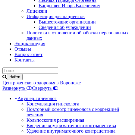
Лесных Надежда Сергеевна
Вандышев Игорь Валериевич
Лицензии
Информация для пациентов
Вышестоящие организации
Сведения об учреждении
Политика в отношении обработки персональных
данных
Энциклопедия
Отзывы
Вопрос-ответ
Контакты
Центр женского здоровья в Воронеже
Развернуть
Свернуть
Акушер-гинеколог
Консультация гинеколога
Повторный осмотр гинеколога с коррекцией
лечения
Кольпоскопия расширенная
Введение внутриматочного контрацептива
Удаление внутриматочного контрацептива