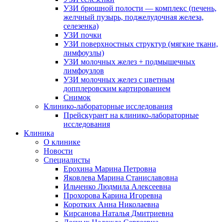
УЗИ брюшной полости — комплекс (печень,
желчный пузырь, поджелудочная железа,
селезенка)
УЗИ почки
УЗИ поверхностных структур (мягкие ткани,
лимфоузлы)
УЗИ молочных желез + подмышечных
лимфоузлов
УЗИ молочных желез с цветным
допплеровским картированием
Снимок
Клинико-лабораторные исследования
Прейскурант на клинико-лабораторные
исследования
Клиника
О клинике
Новости
Специалисты
Ерохина Марина Петровна
Яковлева Марина Станиславовна
Ильченко Людмила Алексеевна
Прохорова Карина Игоревна
Коротких Анна Николаевна
Кирсанова Наталья Дмитриевна