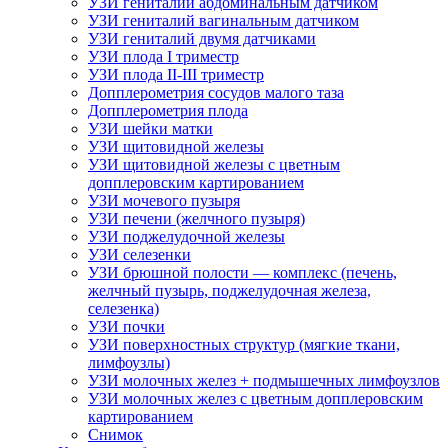
УЗИ гениталий абдоминальным датчиком
УЗИ гениталий вагинальным датчиком
УЗИ гениталий двумя датчиками
УЗИ плода I триместр
УЗИ плода II-III триместр
Допплерометрия сосудов малого таза
Допплерометрия плода
УЗИ шейки матки
УЗИ щитовидной железы
УЗИ щитовидной железы с цветным
допплеровским картированием
УЗИ мочевого пузыря
УЗИ печени (желчного пузыря)
УЗИ поджелудочной железы
УЗИ селезенки
УЗИ брюшной полости — комплекс (печень,
желчный пузырь, поджелудочная железа,
селезенка)
УЗИ почки
УЗИ поверхностных структур (мягкие ткани,
лимфоузлы)
УЗИ молочных желез + подмышечных лимфоузлов
УЗИ молочных желез с цветным допплеровским
картированием
Снимок