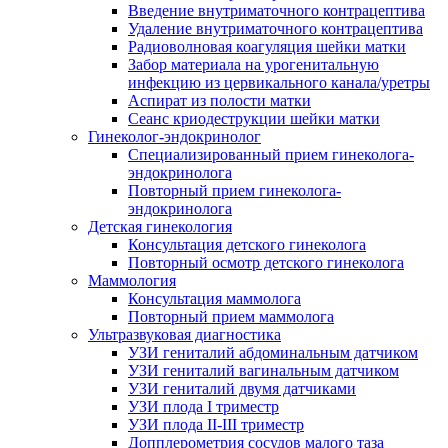
Введение внутриматочного контрацептива
Удаление внутриматочного контрацептива
Радиоволновая коагуляция шейки матки
Забор материала на урогенитальную
инфекцию из цервикального канала/уретры
Аспират из полости матки
Сеанс криодеструкции шейки матки
Гинеколог-эндокринолог
Специализированный прием гинеколога-
эндокринолога
Повторный прием гинеколога-
эндокринолога
Детская гинекология
Консультация детского гинеколога
Повторный осмотр детского гинеколога
Маммология
Консультация маммолога
Повторный прием маммолога
Ультразвуковая диагностика
УЗИ гениталий абдоминальным датчиком
УЗИ гениталий вагинальным датчиком
УЗИ гениталий двумя датчиками
УЗИ плода I триместр
УЗИ плода II-III триместр
Допплерометрия сосудов малого таза