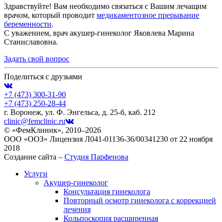
Здравствуйте! Вам необходимо связаться с Вашим лечащим
врачом, который проводит
медикаментозное прерывание
беременности
.
С уважением, врач акушер-гинеколог Яковлева Марина
Станиславовна.
Задать свой вопрос
Поделиться с друзьями
+7 (473)
300-31-90
+7 (473)
250-28-44
г. Воронеж, ул. Ф. Энгельса, д. 25-б, каб. 212
clinic@femclinic.ru
© «ФемКлиник», 2010–2026
ООО «ООЗ» Лицензия Л041-01136-36/00341230 от 22 ноября
2018
Создание сайта –
Студия Парфенова
Услуги
Акушер-гинеколог
Консультация гинеколога
Повторный осмотр гинеколога с коррекцией
лечения
Кольпоскопия расширенная