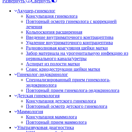
Развернуть
Свернуть
Акушер-гинеколог
Консультация гинеколога
Повторный осмотр гинеколога с коррекцией
лечения
Кольпоскопия расширенная
Введение внутриматочного контрацептива
Удаление внутриматочного контрацептива
Радиоволновая коагуляция шейки матки
Забор материала на урогенитальную инфекцию из
цервикального канала/уретры
Аспират из полости матки
Сеанс криодеструкции шейки матки
Гинеколог-эндокринолог
Специализированный прием гинеколога-
эндокринолога
Повторный прием гинеколога-эндокринолога
Детская гинекология
Консультация детского гинеколога
Повторный осмотр детского гинеколога
Маммология
Консультация маммолога
Повторный прием маммолога
Ультразвуковая диагностика