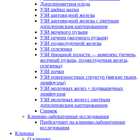
Допплерометрия плода
УЗИ шейки матки
УЗИ щитовидной железы
УЗИ щитовидной железы с цветным
допплеровским картированием
УЗИ мочевого пузыря
УЗИ печени (желчного пузыря)
УЗИ поджелудочной железы
УЗИ селезенки
УЗИ брюшной полости — комплекс (печень,
желчный пузырь, поджелудочная железа,
селезенка)
УЗИ почки
УЗИ поверхностных структур (мягкие ткани,
лимфоузлы)
УЗИ молочных желез + подмышечных
лимфоузлов
УЗИ молочных желез с цветным
допплеровским картированием
Снимок
Клинико-лабораторные исследования
Прейскурант на клинико-лабораторные
исследования
Клиника
О клинике