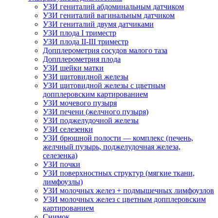
УЗИ гениталий абдоминальным датчиком
УЗИ гениталий вагинальным датчиком
УЗИ гениталий двумя датчиками
УЗИ плода I триместр
УЗИ плода II-III триместр
Допплерометрия сосудов малого таза
Допплерометрия плода
УЗИ шейки матки
УЗИ щитовидной железы
УЗИ щитовидной железы с цветным
допплеровским картированием
УЗИ мочевого пузыря
УЗИ печени (желчного пузыря)
УЗИ поджелудочной железы
УЗИ селезенки
УЗИ брюшной полости — комплекс (печень,
желчный пузырь, поджелудочная железа,
селезенка)
УЗИ почки
УЗИ поверхностных структур (мягкие ткани,
лимфоузлы)
УЗИ молочных желез + подмышечных лимфоузлов
УЗИ молочных желез с цветным допплеровским
картированием
Снимок