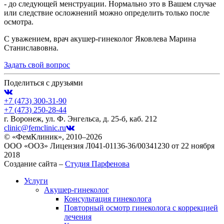
- до следующей менструации. Нормально это в Вашем случае
или следствие осложнений можно определить только после
осмотра.
С уважением, врач акушер-гинеколог Яковлева Марина
Станиславовна.
Задать свой вопрос
Поделиться с друзьями
+7 (473)
300-31-90
+7 (473)
250-28-44
г. Воронеж, ул. Ф. Энгельса, д. 25-б, каб. 212
clinic@femclinic.ru
© «ФемКлиник», 2010–2026
ООО «ООЗ» Лицензия Л041-01136-36/00341230 от 22 ноября
2018
Создание сайта –
Студия Парфенова
Услуги
Акушер-гинеколог
Консультация гинеколога
Повторный осмотр гинеколога с коррекцией
лечения