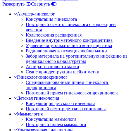
Развернуть
Свернуть
Акушер-гинеколог
Консультация гинеколога
Повторный осмотр гинеколога с коррекцией
лечения
Кольпоскопия расширенная
Введение внутриматочного контрацептива
Удаление внутриматочного контрацептива
Радиоволновая коагуляция шейки матки
Забор материала на урогенитальную инфекцию из
цервикального канала/уретры
Аспират из полости матки
Сеанс криодеструкции шейки матки
Гинеколог-эндокринолог
Специализированный прием гинеколога-
эндокринолога
Повторный прием гинеколога-эндокринолога
Детская гинекология
Консультация детского гинеколога
Повторный осмотр детского гинеколога
Маммология
Консультация маммолога
Повторный прием маммолога
Ультразвуковая диагностика