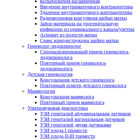
Кольпоскопия расширенная
Введение внутриматочного контрацептива
Удаление внутриматочного контрацептива
Радиоволновая коагуляция шейки матки
Забор материала на урогенитальную
инфекцию из цервикального канала/уретры
Аспират из полости матки
Сеанс криодеструкции шейки матки
Гинеколог-эндокринолог
Специализированный прием гинеколога-
эндокринолога
Повторный прием гинеколога-
эндокринолога
Детская гинекология
Консультация детского гинеколога
Повторный осмотр детского гинеколога
Маммология
Консультация маммолога
Повторный прием маммолога
Ультразвуковая диагностика
УЗИ гениталий абдоминальным датчиком
УЗИ гениталий вагинальным датчиком
УЗИ гениталий двумя датчиками
УЗИ плода I триместр
УЗИ плода II-III триместр