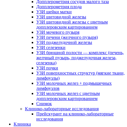
Допплерометрия сосудов малого таза
Допплерометрия плода
УЗИ шейки матки
УЗИ щитовидной железы
УЗИ щитовидной железы с цветным
допплеровским картированием
УЗИ мочевого пузыря
УЗИ печени (желчного пузыря)
УЗИ поджелудочной железы
УЗИ селезенки
УЗИ брюшной полости — комплекс (печень,
желчный пузырь, поджелудочная железа,
селезенка)
УЗИ почки
УЗИ поверхностных структур (мягкие ткани,
лимфоузлы)
УЗИ молочных желез + подмышечных
лимфоузлов
УЗИ молочных желез с цветным
допплеровским картированием
Снимок
Клинико-лабораторные исследования
Прейскурант на клинико-лабораторные
исследования
Клиника