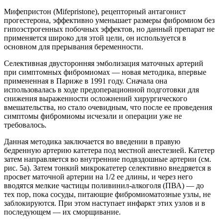
Мифепристон (Mifepristone), рецепторный антагонист
прогестерона, эффективно уменьшает размеры фибромиом без
гипоэстрогенных побочных эффектов, но данный препарат не
применяется широко для этой цели, он используется в
основном для прерывания беременности.
Селективная двусторонняя эмболизация маточных артерий
при симптомных фибромиомах — новая методика, впервые
примененная в Париже в 1991 году. Сначала она
использовалась в ходе предоперационной подготовки для
снижения выраженности осложнений хирургического
вмешательства, но стало очевидным, что после ее проведения
симптомы фибромиомы исчезали и операции уже не
требовалось.
Данная методика заключается во введении в правую
бедренную артерию катетера под местной анестезией. Катетер
затем направляется во внутренние подвздошные артерии (cм.
рис. 5а). Затем тонкий микрокатетер селективно внедряется в
просвет маточной артерии на 1/2 ее длины, и через него
вводятся мелкие частицы поливинил-алкоголя (ПВА) — до
тех пор, пока сосуды, питающие фибромиоматозные узлы, не
заблокируются. При этом наступает инфаркт этих узлов и в
последующем — их сморщивание.