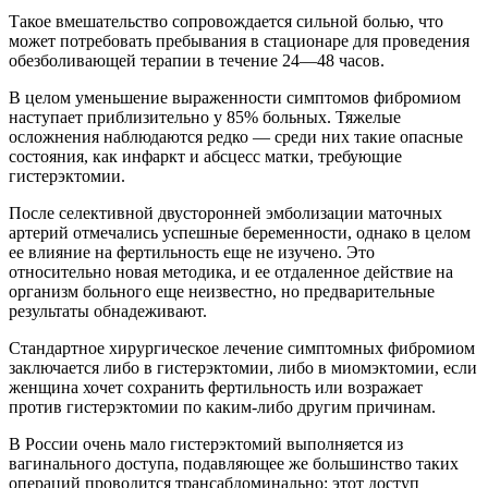
Такое вмешательство сопровождается сильной болью, что
может потребовать пребывания в стационаре для проведения
обезболивающей терапии в течение 24—48 часов.
В целом уменьшение выраженности симптомов фибромиом
наcтупает приблизительно у 85% больных. Тяжелые
осложнения наблюдаются редко — среди них такие опасные
состояния, как инфаркт и абсцесс матки, требующие
гистерэктомии.
После селективной двусторонней эмболизации маточных
артерий отмечались успешные беременности, однако в целом
ее влияние на фертильность еще не изучено. Это
относительно новая методика, и ее отдаленное действие на
организм больного еще неизвестно, но предварительные
результаты обнадеживают.
Стандартное хирургическое лечение симптомных фибромиом
заключается либо в гистерэктомии, либо в миомэктомии, если
женщина хочет сохранить фертильность или возражает
против гистерэктомии по каким-либо другим причинам.
В России очень мало гистерэктомий выполняется из
вагинального доступа, подавляющее же большинство таких
операций проводится трансабдоминально: этот доступ