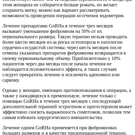
этом женщина не собирается больше рожать, но желает
сохранить матку, можно как вариант рассматривать
возможность проведения операции иссечения эндометрия.
Лечение препаратами GnRHa в течение трех месяцев
вызывает уменьшение фибромиом на 50% от их
первоначального размера. Такую терапию нельзя проводить
более шести месяцев из-за риска остеопороза и патологии
сердечно-сосудистой системы; через шесть месяцев после
отмены указанных препаратов фибромиома возвращается к
своему первоначальному объему. Приблизительно у 10%
пациентов через два месяца после начала лечения не
наблюдается положительного эффекта, в таких случаях
следует прекратить лечение и исключить аденомиоз или
саркому.
Однако у женщин, имеющих противопоказания к операции, а
также у находящихся в пременопаузе, лечение только с
помощью GnRHa в течение трех месяцев с последующей
дополнительной терапией эстрогеном и прогестероном может
эффективно снизить выраженность симптомов, позволив тем
самым избежать хирургического вмешательства.
Лечение одним GnRHa применяется при фибромиомах
больших размеров и в качестве предоперационной терапии,