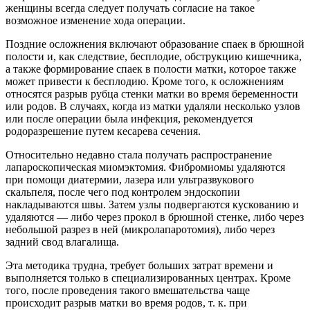
женщины всегда следует получать согласие на такое
возможное изменение хода операции.
Поздние осложнения включают образование спаек в брюшной
полости и, как следствие, бесплодие, обструкцию кишечника,
а также формирование спаек в полости матки, которое также
может привести к бесплодию. Кроме того, к осложнениям
относятся разрыв рубца стенки матки во время беременности
или родов. В случаях, когда из матки удаляли несколько узлов
или после операции была инфекция, рекомендуется
родоразрешение путем кесарева сечения.
Относительно недавно стала получать распространение
лапароскопическая миомэктомия. Фибромиомы удаляются
при помощи диатермии, лазера или ультразвукового
скальпеля, после чего под контролем эндоскопии
накладываются швы. Затем узлы подвергаются кускованию и
удаляются — либо через прокол в брюшной стенке, либо через
небольшой разрез в ней (микролапаротомия), либо через
задний свод влагалища.
Эта методика трудна, требует больших затрат времени и
выполняется только в специализированных центрах. Кроме
того, после проведения такого вмешательства чаще
происходит разрыв матки во время родов, т. к. при