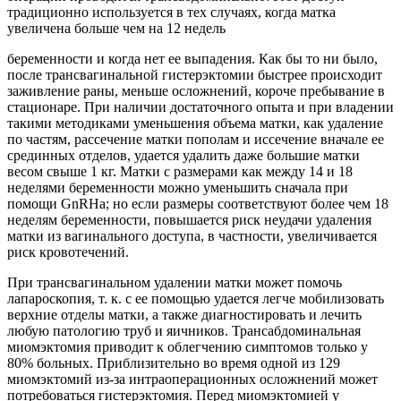
традиционно используется в тех случаях, когда матка
увеличена больше чем на 12 недель
беременности и когда нет ее выпадения. Как бы то ни было,
после трансвагинальной гистерэктомии быстрее происходит
заживление раны, меньше осложнений, короче пребывание в
стационаре. При наличии достаточного опыта и при владении
такими методиками уменьшения объема матки, как удаление
по частям, рассечение матки пополам и иссечение вначале ее
срединных отделов, удается удалить даже большие матки
весом свыше 1 кг. Матки с размерами как между 14 и 18
неделями беременности можно уменьшить сначала при
помощи GnRHa; но если размеры соответствуют более чем 18
неделям беременности, повышается риск неудачи удаления
матки из вагинального доступа, в частности, увеличивается
риск кровотечений.
При трансвагинальном удалении матки может помочь
лапароскопия, т. к. с ее помощью удается легче мобилизовать
верхние отделы матки, а также диагностировать и лечить
любую патологию труб и яичников. Трансабдоминальная
миомэктомия приводит к облегчению симптомов только у
80% больных. Приблизительно во время одной из 129
миомэктомий из-за интраоперационных осложнений может
потребоваться гистерэктомия. Перед миомэктомией у