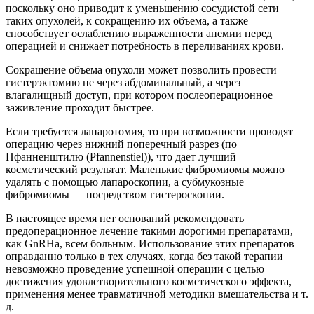
поскольку оно приводит к уменьшению сосудистой сети
таких опухолей, к сокращению их объема, а также
способствует ослаблению выраженности анемии перед
операцией и снижает потребность в переливаниях крови.
Сокращение объема опухоли может позволить провести
гистерэктомию не через абдоминальный, а через
влагалищный доступ, при котором послеоперационное
заживление проходит быстрее.
Если требуется лапаротомия, то при возможности проводят
операцию через нижний поперечный разрез (по
Пфанненштилю (Pfannenstiel)), что дает лучший
косметический результат. Маленькие фибромиомы можно
удалять с помощью лапароскопии, а субмукозные
фибромиомы — посредством гистероскопии.
В настоящее время нет оснований рекомендовать
предоперационное лечение такими дорогими препаратами,
как GnRHa, всем больным. Использование этих препаратов
оправданно только в тех случаях, когда без такой терапии
невозможно проведение успешной операции с целью
достижения удовлетворительного косметического эффекта,
применения менее травматичной методики вмешательства и т.
д.