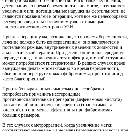
стенки) и вызывают беспокойство. Риск озлокачествления,
дегенерация во время беременности в анамнезе, возможность
увеличения или потенциальные нарушения фертильности не
являются показаниями к операции, хотя все же целесообразно
регулярно следить за состоянием узлов с помощью
гинекологических осмотров и УЗИ.
При дегенерации узла, возникающего во время беременности,
лечение должно быть консервативным, оно заключается в
постельном режиме, внутривенных введениях жидкостей и
анальгетической терапии. При дегенерации в послеродовом
периоде иногда присоединяется инфекция, в такой ситуации
может потребоваться гистерэктомия. В редких случаях врачи
вынуждены делать миомэктомию во время беременности,
обычно при перекруте ножки фибромиомы; при этом исход
часто благоприятный.
При слабо выраженных симптомах целесообразно
попробовать применить нестероидные
противовоспалительные препараты (мефенамовая кислота)
или антифибринолитические средства (транексамовая
кислота), но они менее эффективны при фибромиомах
больших размеров.
В тех случаях с метроррагией, когда увеличение матки
соответствует менее чем 12 неделям беременности и когда при