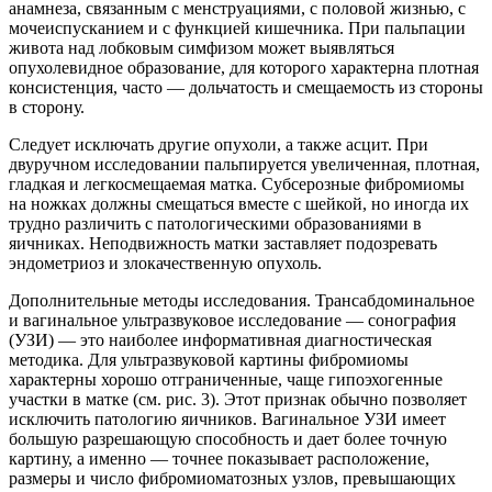
анамнеза, связанным с менструациями, с половой жизнью, с
мочеиспусканием и с функцией кишечника. При пальпации
живота над лобковым симфизом может выявляться
опухолевидное образование, для которого характерна плотная
консистенция, часто — дольчатость и смещаемость из стороны
в сторону.
Следует исключать другие опухоли, а также асцит. При
двуручном исследовании пальпируется увеличенная, плотная,
гладкая и легкосмещаемая матка. Субсерозные фибромиомы
на ножках должны смещаться вместе с шейкой, но иногда их
трудно различить с патологическими образованиями в
яичниках. Неподвижность матки заставляет подозревать
эндометриоз и злокачественную опухоль.
Дополнительные методы исследования. Трансабдоминальное
и вагинальное ультразвуковое исследование — сонография
(УЗИ) — это наиболее информативная диагностическая
методика. Для ультразвуковой картины фибромиомы
характерны хорошо отграниченные, чаще гипоэхогенные
участки в матке (см. рис. 3). Этот признак обычно позволяет
исключить патологию яичников. Вагинальное УЗИ имеет
большую разрешающую способность и дает более точную
картину, а именно — точнее показывает расположение,
размеры и число фибромиоматозных узлов, превышающих