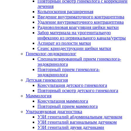
Повторный осмотр гинеколога с коррекцией
лечения
Кольпоскопия расширенная
Введение внутриматочного контрацептива
Удаление внутриматочного контрацептива
Радиоволновая коагуляция шейки матки
Забор материала на урогенитальную
инфекцию из цервикального канала/уретры
Аспират из полости матки
Сеанс криодеструкции шейки матки
Гинеколог-эндокринолог
Специализированный прием гинеколога-
эндокринолога
Повторный прием гинеколога-
эндокринолога
Детская гинекология
Консультация детского гинеколога
Повторный осмотр детского гинеколога
Маммология
Консультация маммолога
Повторный прием маммолога
Ультразвуковая диагностика
УЗИ гениталий абдоминальным датчиком
УЗИ гениталий вагинальным датчиком
УЗИ гениталий двумя датчиками