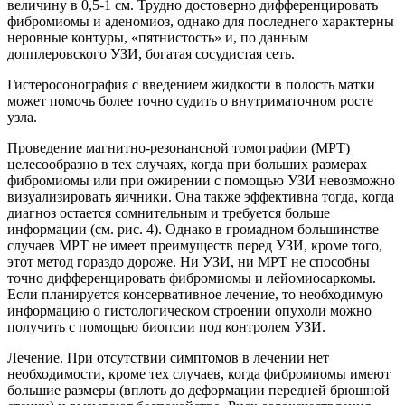
величину в 0,5-1 см. Трудно достоверно дифференцировать
фибромиомы и аденомиоз, однако для последнего характерны
неровные контуры, «пятнистость» и, по данным
допплеровского УЗИ, богатая сосудистая сеть.
Гистеросонография с введением жидкости в полость матки
может помочь более точно судить о внутриматочном росте
узла.
Проведение магнитно-резонансной томографии (МРТ)
целесообразно в тех случаях, когда при больших размерах
фибромиомы или при ожирении с помощью УЗИ невозможно
визуализировать яичники. Она также эффективна тогда, когда
диагноз остается сомнительным и требуется больше
информации (см. рис. 4). Однако в громадном большинстве
случаев МРТ не имеет преимуществ перед УЗИ, кроме того,
этот метод гораздо дороже. Ни УЗИ, ни МРТ не способны
точно дифференцировать фибромиомы и лейомиосаркомы.
Если планируется консервативное лечение, то необходимую
информацию о гистологическом строении опухоли можно
получить с помощью биопсии под контролем УЗИ.
Лечение. При отсутствии симптомов в лечении нет
необходимости, кроме тех случаев, когда фибромиомы имеют
большие размеры (вплоть до деформации передней брюшной