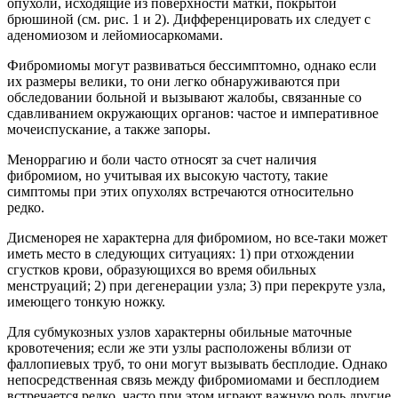
опухоли, исходящие из поверхности матки, покрытой
брюшиной (см. рис. 1 и 2). Дифференцировать их следует с
аденомиозом и лейомиосаркомами.
Фибромиомы могут развиваться бессимптомно, однако если
их размеры велики, то они легко обнаруживаются при
обследовании больной и вызывают жалобы, связанные со
сдавливанием окружающих органов: частое и императивное
мочеиспускание, а также запоры.
Меноррагию и боли часто относят за счет наличия
фибромиом, но учитывая их высокую частоту, такие
симптомы при этих опухолях встречаются относительно
редко.
Дисменорея не характерна для фибромиом, но все-таки может
иметь место в следующих ситуациях: 1) при отхождении
сгустков крови, образующихся во время обильных
менструаций; 2) при дегенерации узла; 3) при перекруте узла,
имеющего тонкую ножку.
Для субмукозных узлов характерны обильные маточные
кровотечения; если же эти узлы расположены вблизи от
фаллопиевых труб, то они могут вызывать бесплодие. Однако
непосредственная связь между фибромиомами и бесплодием
встречается редко, часто при этом играют важную роль другие