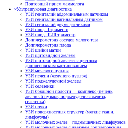
Повторный прием маммолога
Ультразвуковая диагностика
УЗИ гениталий абдоминальным датчиком
УЗИ гениталий вагинальным датчиком
УЗИ гениталий двумя датчиками
УЗИ плода I триместр
УЗИ плода II-III триместр
Допплерометрия сосудов малого таза
Допплерометрия плода
УЗИ шейки матки
УЗИ щитовидной железы
УЗИ щитовидной железы с цветным
допплеровским картированием
УЗИ мочевого пузыря
УЗИ печени (желчного пузыря)
УЗИ поджелудочной железы
УЗИ селезенки
УЗИ брюшной полости — комплекс (печень,
желчный пузырь, поджелудочная железа,
селезенка)
УЗИ почки
УЗИ поверхностных структур (мягкие ткани,
лимфоузлы)
УЗИ молочных желез + подмышечных лимфоузлов
УЗИ молочных желез с цветным допплеровским