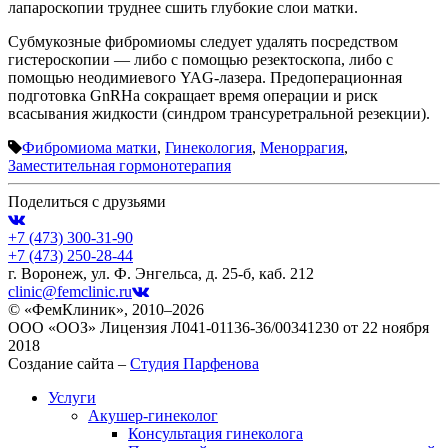
лапароскопии труднее сшить глубокие слои матки.
Субмукозные фибромиомы следует удалять посредством
гистероскопии — либо с помощью резектоскопа, либо c
помощью неодимиевого YAG-лазера. Предоперационная
подготовка GnRHa сокращает время операции и риск
всасывания жидкости (синдром трансуретральной резекции).
Фибромиома матки
,
Гинекология
,
Меноррагия
,
Заместительная гормонотерапия
Поделиться с друзьями
+7 (473)
300-31-90
+7 (473)
250-28-44
г. Воронеж, ул. Ф. Энгельса, д. 25-б, каб. 212
clinic@femclinic.ru
© «ФемКлиник», 2010–2026
ООО «ООЗ» Лицензия Л041-01136-36/00341230 от 22 ноября
2018
Создание сайта –
Студия Парфенова
Услуги
Акушер-гинеколог
Консультация гинеколога