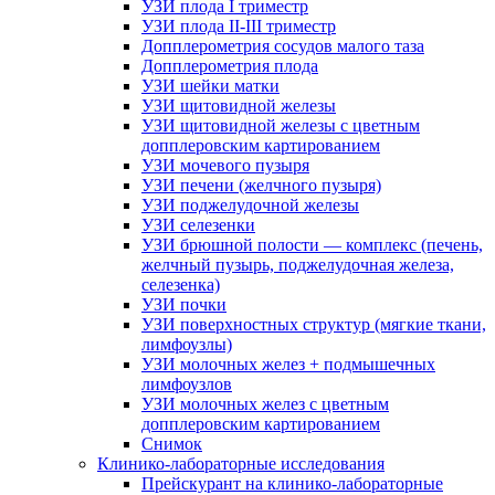
УЗИ плода I триместр
УЗИ плода II-III триместр
Допплерометрия сосудов малого таза
Допплерометрия плода
УЗИ шейки матки
УЗИ щитовидной железы
УЗИ щитовидной железы с цветным
допплеровским картированием
УЗИ мочевого пузыря
УЗИ печени (желчного пузыря)
УЗИ поджелудочной железы
УЗИ селезенки
УЗИ брюшной полости — комплекс (печень,
желчный пузырь, поджелудочная железа,
селезенка)
УЗИ почки
УЗИ поверхностных структур (мягкие ткани,
лимфоузлы)
УЗИ молочных желез + подмышечных
лимфоузлов
УЗИ молочных желез с цветным
допплеровским картированием
Снимок
Клинико-лабораторные исследования
Прейскурант на клинико-лабораторные