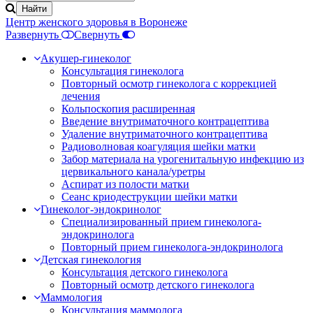
Центр женского здоровья в Воронеже
Развернуть
Свернуть
Акушер-гинеколог
Консультация гинеколога
Повторный осмотр гинеколога с коррекцией
лечения
Кольпоскопия расширенная
Введение внутриматочного контрацептива
Удаление внутриматочного контрацептива
Радиоволновая коагуляция шейки матки
Забор материала на урогенитальную инфекцию из
цервикального канала/уретры
Аспират из полости матки
Сеанс криодеструкции шейки матки
Гинеколог-эндокринолог
Специализированный прием гинеколога-
эндокринолога
Повторный прием гинеколога-эндокринолога
Детская гинекология
Консультация детского гинеколога
Повторный осмотр детского гинеколога
Маммология
Консультация маммолога