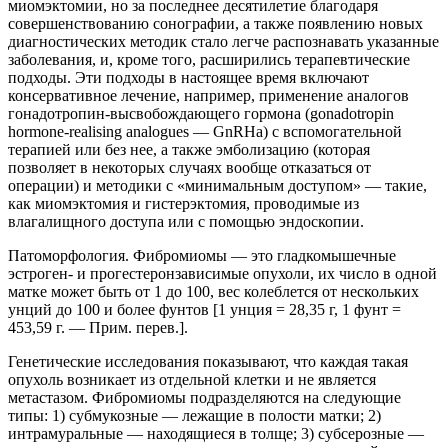
миомэктомии, но за последнее десятилетие благодаря
совершенствованию сонографии, а также появлению новых
диагностических методик стало легче распознавать указанные
заболевания, и, кроме того, расширились терапевтические
подходы. Эти подходы в настоящее время включают
консервативное лечение, например, применение аналогов
гонадотропин-высвобождающего гормона (gonadotropin
hormone-realising analogues — GnRHa) с вспомогательной
терапией или без нее, а также эмболизацию (которая
позволяет в некоторых случаях вообще отказаться от
операции) и методики с «минимальным доступом» — такие,
как миомэктомия и гистерэктомия, проводимые из
влагалищного доступа или с помощью эндоскопии.
Патоморфология. Фибромиомы — это гладкомышечные
эстроген- и прогестеронзависимые опухоли, их число в одной
матке может быть от 1 до 100, вес колеблется от нескольких
унций до 100 и более фунтов [1 унция = 28,35 г, 1 фунт =
453,59 г. — Прим. перев.].
Генетические исследования показывают, что каждая такая
опухоль возникает из отдельной клетки и не является
метастазом. Фибромиомы подразделяются на следующие
типы: 1) субмукозные — лежащие в полости матки; 2)
интрамуральные — находящиеся в толще; 3) субсерозные —