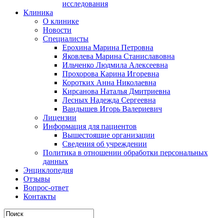
исследования
Клиника
О клинике
Новости
Специалисты
Ерохина Марина Петровна
Яковлева Марина Станиславовна
Ильченко Людмила Алексеевна
Прохорова Карина Игоревна
Коротких Анна Николаевна
Кирсанова Наталья Дмитриевна
Лесных Надежда Сергеевна
Вандышев Игорь Валериевич
Лицензии
Информация для пациентов
Вышестоящие организации
Сведения об учреждении
Политика в отношении обработки персональных
данных
Энциклопедия
Отзывы
Вопрос-ответ
Контакты