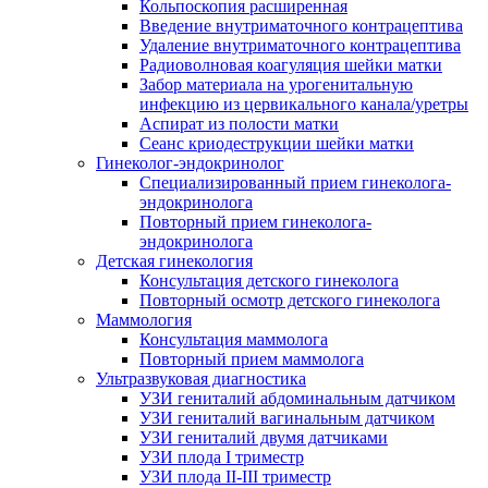
Кольпоскопия расширенная
Введение внутриматочного контрацептива
Удаление внутриматочного контрацептива
Радиоволновая коагуляция шейки матки
Забор материала на урогенитальную
инфекцию из цервикального канала/уретры
Аспират из полости матки
Сеанс криодеструкции шейки матки
Гинеколог-эндокринолог
Специализированный прием гинеколога-
эндокринолога
Повторный прием гинеколога-
эндокринолога
Детская гинекология
Консультация детского гинеколога
Повторный осмотр детского гинеколога
Маммология
Консультация маммолога
Повторный прием маммолога
Ультразвуковая диагностика
УЗИ гениталий абдоминальным датчиком
УЗИ гениталий вагинальным датчиком
УЗИ гениталий двумя датчиками
УЗИ плода I триместр
УЗИ плода II-III триместр