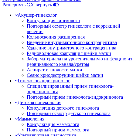
Развернуть
Свернуть
Акушер-гинеколог
Консультация гинеколога
Повторный осмотр гинеколога с коррекцией
лечения
Кольпоскопия расширенная
Введение внутриматочного контрацептива
Удаление внутриматочного контрацептива
Радиоволновая коагуляция шейки матки
Забор материала на урогенитальную инфекцию из
цервикального канала/уретры
Аспират из полости матки
Сеанс криодеструкции шейки матки
Гинеколог-эндокринолог
Специализированный прием гинеколога-
эндокринолога
Повторный прием гинеколога-эндокринолога
Детская гинекология
Консультация детского гинеколога
Повторный осмотр детского гинеколога
Маммология
Консультация маммолога
Повторный прием маммолога
Ультразвуковая диагностика