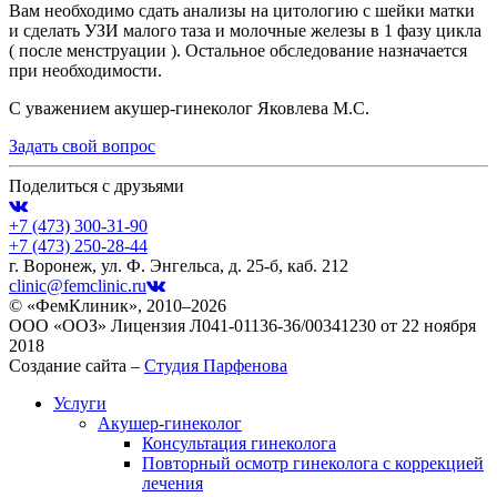
Вам необходимо сдать анализы на цитологию с шейки матки
и сделать УЗИ малого таза и молочные железы в 1 фазу цикла
( после менструации ). Остальное обследование назначается
при необходимости.
С уважением акушер-гинеколог Яковлева М.С.
Задать свой вопрос
Поделиться с друзьями
+7 (473)
300-31-90
+7 (473)
250-28-44
г. Воронеж, ул. Ф. Энгельса, д. 25-б, каб. 212
clinic@femclinic.ru
© «ФемКлиник», 2010–2026
ООО «ООЗ» Лицензия Л041-01136-36/00341230 от 22 ноября
2018
Создание сайта –
Студия Парфенова
Услуги
Акушер-гинеколог
Консультация гинеколога
Повторный осмотр гинеколога с коррекцией
лечения