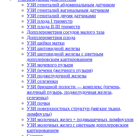
УЗИ гениталий абдоминальным датчиком
УЗИ гениталий вагинальным датчиком
УЗИ гениталий двумя датчиками
УЗИ плода I триместр
УЗИ плода II-III триместр
Допплерометрия сосудов малого таза
Допплерометрия плода
УЗИ шейки матки
УЗИ щитовидной железы
УЗИ щитовидной железы с цветным
допплеровским картированием
УЗИ мочевого пузыря
УЗИ печени (желчного пузыря)
УЗИ поджелудочной железы
УЗИ селезенки
УЗИ брюшной полости — комплекс (печень,
желчный пузырь, поджелудочная железа,
селезенка)
УЗИ почки
УЗИ поверхностных структур (мягкие ткани,
лимфоузлы)
УЗИ молочных желез + подмышечных лимфоузлов
УЗИ молочных желез с цветным допплеровским
картированием
Снимок