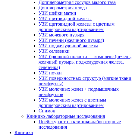
Допплерометрия сосудов малого таза
Допплерометрия плода
УЗИ шейки матки
УЗИ щитовидной железы
УЗИ щитовидной железы с цветным
допплеровским картированием
УЗИ мочевого пузыря
УЗИ печени (желчного пузыря)
УЗИ поджелудочной железы
УЗИ селезенки
УЗИ брюшной полости — комплекс (печень,
желчный пузырь, поджелудочная железа,
селезенка)
УЗИ почки
УЗИ поверхностных структур (мягкие ткани,
лимфоузлы)
УЗИ молочных желез + подмышечных
лимфоузлов
УЗИ молочных желез с цветным
допплеровским картированием
Снимок
Клинико-лабораторные исследования
Прейскурант на клинико-лабораторные
исследования
Клиника