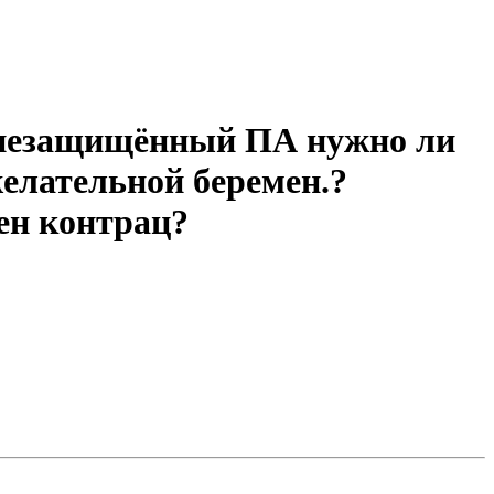
л незащищённый ПА нужно ли
елательной беремен.?
ен контрац?