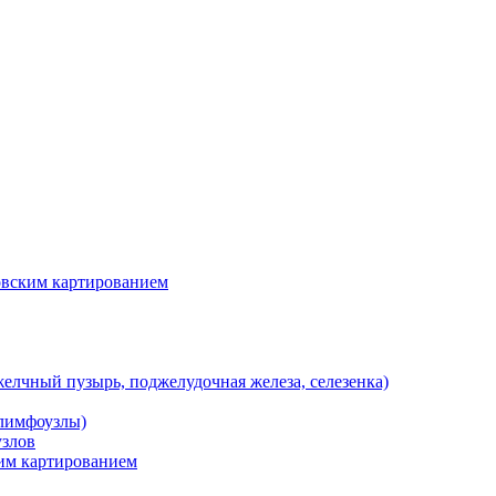
вским картированием
елчный пузырь, поджелудочная железа, селезенка)
 лимфоузлы)
злов
им картированием