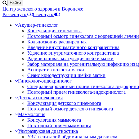
Центр женского здоровья в Воронеже
Развернуть
Свернуть
Акушер-гинеколог
Консультация гинеколога
Повторный осмотр гинеколога с коррекцией лечени
Кольпоскопия расширенная
Введение внутриматочного контрацептива
Удаление внутриматочного контрацептива
Радиоволновая коагуляция шейки матки
Забор материала на урогенитальную инфекцию из ц
Аспират из полости матки
Сеанс криодеструкции шейки матки
Гинеколог-эндокринолог
Специализированный прием гинеколога-эндокрино
Повторный прием гинеколога-эндокринолога
Детская гинекология
Консультация детского гинеколога
Повторный осмотр детского гинеколога
Маммология
Консультация маммолога
Повторный прием маммолога
Ультразвуковая диагностика
УЗИ гениталий абдоминальным датчиком