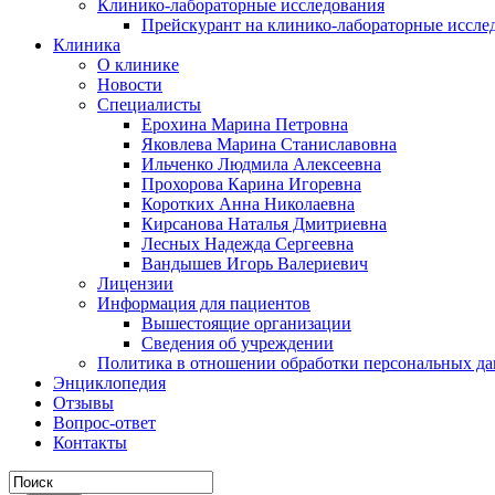
Клинико-лабораторные исследования
Прейскурант на клинико-лабораторные иссле
Клиника
О клинике
Новости
Специалисты
Ерохина Марина Петровна
Яковлева Марина Станиславовна
Ильченко Людмила Алексеевна
Прохорова Карина Игоревна
Коротких Анна Николаевна
Кирсанова Наталья Дмитриевна
Лесных Надежда Сергеевна
Вандышев Игорь Валериевич
Лицензии
Информация для пациентов
Вышестоящие организации
Сведения об учреждении
Политика в отношении обработки персональных д
Энциклопедия
Отзывы
Вопрос-ответ
Контакты