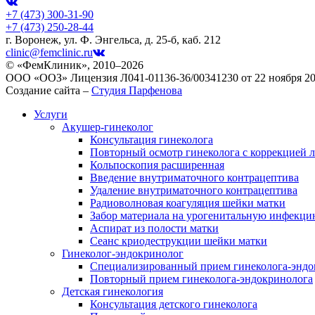
+7 (473)
300-31-90
+7 (473)
250-28-44
г. Воронеж, ул. Ф. Энгельса, д. 25-б, каб. 212
clinic@femclinic.ru
© «ФемКлиник», 2010–2026
ООО «ООЗ» Лицензия Л041-01136-36/00341230 от 22 ноября 2
Создание сайта –
Студия Парфенова
Услуги
Акушер-гинеколог
Консультация гинеколога
Повторный осмотр гинеколога с коррекцией 
Кольпоскопия расширенная
Введение внутриматочного контрацептива
Удаление внутриматочного контрацептива
Радиоволновая коагуляция шейки матки
Забор материала на урогенитальную инфекци
Аспират из полости матки
Сеанс криодеструкции шейки матки
Гинеколог-эндокринолог
Специализированный прием гинеколога-эндо
Повторный прием гинеколога-эндокринолога
Детская гинекология
Консультация детского гинеколога