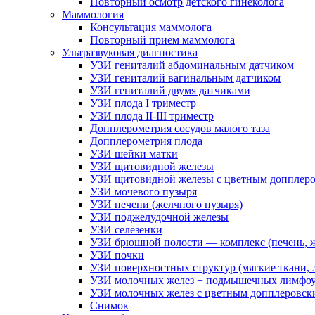
Повторный осмотр детского гинеколога
Маммология
Консультация маммолога
Повторный прием маммолога
Ультразвуковая диагностика
УЗИ гениталий абдоминальным датчиком
УЗИ гениталий вагинальным датчиком
УЗИ гениталий двумя датчиками
УЗИ плода I триместр
УЗИ плода II-III триместр
Допплерометрия сосудов малого таза
Допплерометрия плода
УЗИ шейки матки
УЗИ щитовидной железы
УЗИ щитовидной железы с цветным допплеро
УЗИ мочевого пузыря
УЗИ печени (желчного пузыря)
УЗИ поджелудочной железы
УЗИ селезенки
УЗИ брюшной полости — комплекс (печень, ж
УЗИ почки
УЗИ поверхностных структур (мягкие ткани,
УЗИ молочных желез + подмышечных лимфоу
УЗИ молочных желез с цветным допплеровск
Снимок