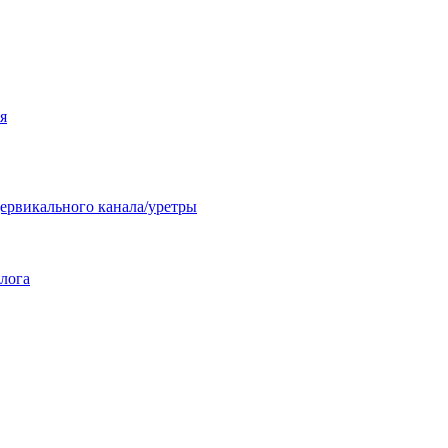
я
ервикального канала/уретры
лога