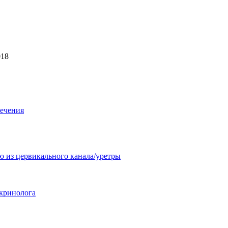
018
лечения
ю из цервикального канала/уретры
кринолога