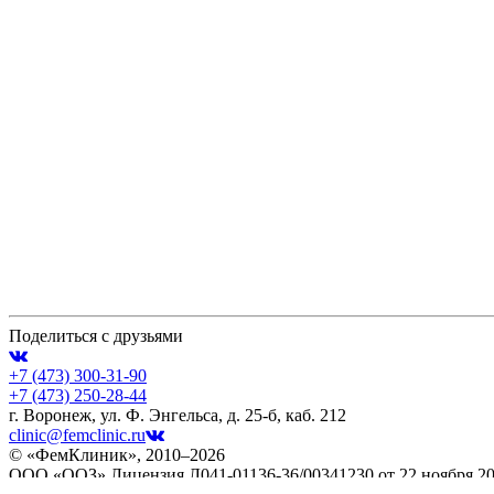
Поделиться с друзьями
+7 (473)
300-31-90
+7 (473)
250-28-44
г. Воронеж, ул. Ф. Энгельса, д. 25-б, каб. 212
clinic@femclinic.ru
© «ФемКлиник», 2010–2026
ООО «ООЗ» Лицензия Л041-01136-36/00341230 от 22 ноября 2