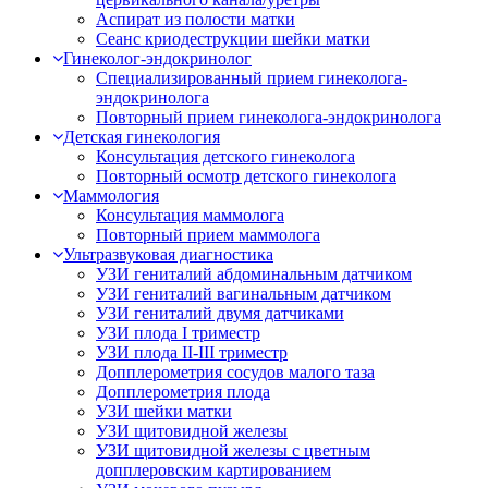
Аспират из полости матки
Сеанс криодеструкции шейки матки
Гинеколог-эндокринолог
Специализированный прием гинеколога-
эндокринолога
Повторный прием гинеколога-эндокринолога
Детская гинекология
Консультация детского гинеколога
Повторный осмотр детского гинеколога
Маммология
Консультация маммолога
Повторный прием маммолога
Ультразвуковая диагностика
УЗИ гениталий абдоминальным датчиком
УЗИ гениталий вагинальным датчиком
УЗИ гениталий двумя датчиками
УЗИ плода I триместр
УЗИ плода II-III триместр
Допплерометрия сосудов малого таза
Допплерометрия плода
УЗИ шейки матки
УЗИ щитовидной железы
УЗИ щитовидной железы с цветным
допплеровским картированием