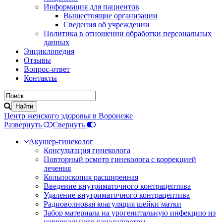
Информация для пациентов
Вышестоящие организации
Сведения об учреждении
Политика в отношении обработки персональных
данных
Энциклопедия
Отзывы
Вопрос-ответ
Контакты
Центр женского здоровья в Воронеже
Развернуть
Свернуть
Акушер-гинеколог
Консультация гинеколога
Повторный осмотр гинеколога с коррекцией
лечения
Кольпоскопия расширенная
Введение внутриматочного контрацептива
Удаление внутриматочного контрацептива
Радиоволновая коагуляция шейки матки
Забор материала на урогенитальную инфекцию из
цервикального канала/уретры