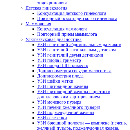
эндокринолога
Детская гинекология
Консультация детского гинеколога
Повторный осмотр детского гинеколога
Маммология
Консультация маммолога
Повторный прием маммолога
Ультразвуковая диагностика
УЗИ гениталий абдоминальным датчиком
УЗИ гениталий вагинальным датчиком
УЗИ гениталий двумя датчиками
УЗИ плода I триместр
УЗИ плода II-III триместр
Допплерометрия сосудов малого таза
Допплерометрия плода
УЗИ шейки матки
УЗИ щитовидной железы
УЗИ щитовидной железы с цветным
допплеровским картированием
УЗИ мочевого пузыря
УЗИ печени (желчного пузыря)
УЗИ поджелудочной железы
УЗИ селезенки
УЗИ брюшной полости — комплекс (печень,
желчный пузырь, поджелудочная железа,