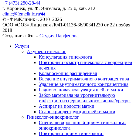
+7 (473)
250-28-44
г. Воронеж, ул. Ф. Энгельса, д. 25-б, каб. 212
clinic@femclinic.ru
© «ФемКлиник», 2010–2026
ООО «ООЗ» Лицензия Л041-01136-36/00341230 от 22 ноября
2018
Создание сайта –
Студия Парфенова
Услуги
Акушер-гинеколог
Консультация гинеколога
Повторный осмотр гинеколога с коррекцией
лечения
Кольпоскопия расширенная
Введение внутриматочного контрацептива
Удаление внутриматочного контрацептива
Радиоволновая коагуляция шейки матки
Забор материала на урогенитальную
инфекцию из цервикального канала/уретры
Аспират из полости матки
Сеанс криодеструкции шейки матки
Гинеколог-эндокринолог
Специализированный прием гинеколога-
эндокринолога
Повторный прием гинеколога-