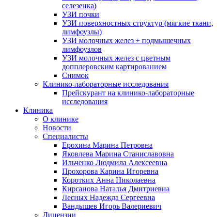
селезенка)
УЗИ почки
УЗИ поверхностных структур (мягкие ткани,
лимфоузлы)
УЗИ молочных желез + подмышечных
лимфоузлов
УЗИ молочных желез с цветным
допплеровским картированием
Снимок
Клинико-лабораторные исследования
Прейскурант на клинико-лабораторные
исследования
Клиника
О клинике
Новости
Специалисты
Ерохина Марина Петровна
Яковлева Марина Станиславовна
Ильченко Людмила Алексеевна
Прохорова Карина Игоревна
Коротких Анна Николаевна
Кирсанова Наталья Дмитриевна
Лесных Надежда Сергеевна
Вандышев Игорь Валериевич
Лицензии