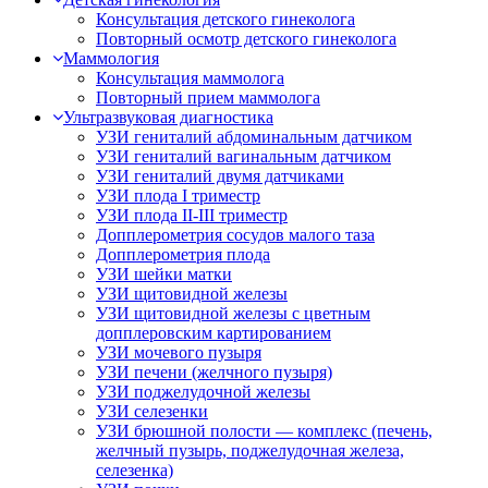
Консультация детского гинеколога
Повторный осмотр детского гинеколога
Маммология
Консультация маммолога
Повторный прием маммолога
Ультразвуковая диагностика
УЗИ гениталий абдоминальным датчиком
УЗИ гениталий вагинальным датчиком
УЗИ гениталий двумя датчиками
УЗИ плода I триместр
УЗИ плода II-III триместр
Допплерометрия сосудов малого таза
Допплерометрия плода
УЗИ шейки матки
УЗИ щитовидной железы
УЗИ щитовидной железы с цветным
допплеровским картированием
УЗИ мочевого пузыря
УЗИ печени (желчного пузыря)
УЗИ поджелудочной железы
УЗИ селезенки
УЗИ брюшной полости — комплекс (печень,
желчный пузырь, поджелудочная железа,
селезенка)