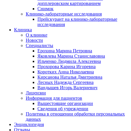
допплеровским картированием
Снимок
Клинико-лабораторные исследования
Прейскурант на клинико-лабораторные
исследования
Клиника
О клинике
Новости
Специалисты
Ерохина Марина Петровна
Яковлева Марина Станиславовна
Ильченко Людмила Алексеевна
Прохорова Карина Игоревна
Коротких Анна Николаевна
Кирсанова Наталья Дмитриевна
Лесных Надежда Сергеевна
Вандышев Игорь Валериевич
Лицензии
Информация для пациентов
Вышестоящие организации
Сведения об учреждении
Политика в отношении обработки персональных
данных
Энциклопедия
Отзывы