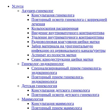
Услуги
Акушер-гинеколог
Консультация гинеколога
Повторный осмотр гинеколога с коррекцией
лечения
Кольпоскопия расширенная
Введение внутриматочного контрацептива
Удаление внутриматочного контрацептива
Радиоволновая коагуляция шейки матки
Забор материала на урогенитальную
инфекцию из цервикального канала/уретры
Аспират из полости матки
Сеанс криодеструкции шейки матки
Гинеколог-эндокринолог
Специализированный прием гинеколога-
эндокринолога
Повторный прием гинеколога-
эндокринолога
Детская гинекология
Консультация детского гинеколога
Повторный осмотр детского гинеколога
Маммология
Консультация маммолога
Повторный прием маммолога