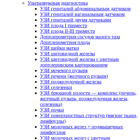
Ультразвуковая диагностика
УЗИ гениталий абдоминальным датчиком
УЗИ гениталий вагинальным датчиком
УЗИ гениталий двумя датчиками
УЗИ плода I триместр
УЗИ плода II-III триместр
Допплерометрия сосудов малого таза
Допплерометрия плода
УЗИ шейки матки
УЗИ щитовидной железы
УЗИ щитовидной железы с цветным
допплеровским картированием
УЗИ мочевого пузыря
УЗИ печени (желчного пузыря)
УЗИ поджелудочной железы
УЗИ селезенки
УЗИ брюшной полости — комплекс (печень,
желчный пузырь, поджелудочная железа,
селезенка)
УЗИ почки
УЗИ поверхностных структур (мягкие ткани,
лимфоузлы)
УЗИ молочных желез + подмышечных
лимфоузлов
УЗИ молочных желез с цветным