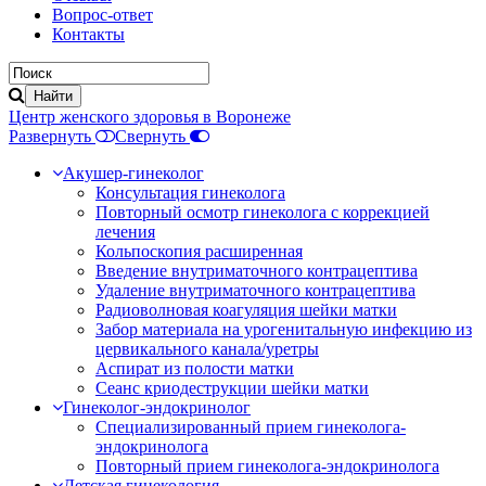
Вопрос-ответ
Контакты
Центр женского здоровья в Воронеже
Развернуть
Свернуть
Акушер-гинеколог
Консультация гинеколога
Повторный осмотр гинеколога с коррекцией
лечения
Кольпоскопия расширенная
Введение внутриматочного контрацептива
Удаление внутриматочного контрацептива
Радиоволновая коагуляция шейки матки
Забор материала на урогенитальную инфекцию из
цервикального канала/уретры
Аспират из полости матки
Сеанс криодеструкции шейки матки
Гинеколог-эндокринолог
Специализированный прием гинеколога-
эндокринолога
Повторный прием гинеколога-эндокринолога
Детская гинекология