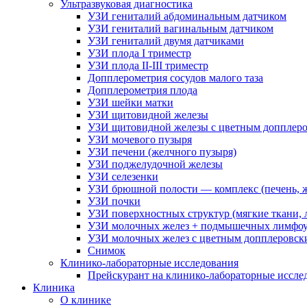
Ультразвуковая диагностика
УЗИ гениталий абдоминальным датчиком
УЗИ гениталий вагинальным датчиком
УЗИ гениталий двумя датчиками
УЗИ плода I триместр
УЗИ плода II-III триместр
Допплерометрия сосудов малого таза
Допплерометрия плода
УЗИ шейки матки
УЗИ щитовидной железы
УЗИ щитовидной железы с цветным допплеро
УЗИ мочевого пузыря
УЗИ печени (желчного пузыря)
УЗИ поджелудочной железы
УЗИ селезенки
УЗИ брюшной полости — комплекс (печень, ж
УЗИ почки
УЗИ поверхностных структур (мягкие ткани,
УЗИ молочных желез + подмышечных лимфоу
УЗИ молочных желез с цветным допплеровск
Снимок
Клинико-лабораторные исследования
Прейскурант на клинико-лабораторные иссле
Клиника
О клинике