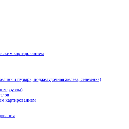
вским картированием
елчный пузырь, поджелудочная железа, селезенка)
 лимфоузлы)
злов
им картированием
дования