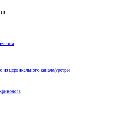
018
лечения
ю из цервикального канала/уретры
кринолога