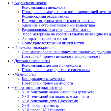
Акушер-гинеколог
Консультация гинеколога
Повторный осмотр гинеколога с коррекцией лечени
Кольпоскопия расширенная
Введение внутриматочного контрацептива
Удаление внутриматочного контрацептива
Радиоволновая коагуляция шейки матки
Забор материала на урогенитальную инфекцию из ц
Аспират из полости матки
Сеанс криодеструкции шейки матки
Гинеколог-эндокринолог
Специализированный прием гинеколога-эндокрино
Повторный прием гинеколога-эндокринолога
Детская гинекология
Консультация детского гинеколога
Повторный осмотр детского гинеколога
Маммология
Консультация маммолога
Повторный прием маммолога
Ультразвуковая диагностика
УЗИ гениталий абдоминальным датчиком
УЗИ гениталий вагинальным датчиком
УЗИ гениталий двумя датчиками
УЗИ плода I триместр
УЗИ плода II-III триместр