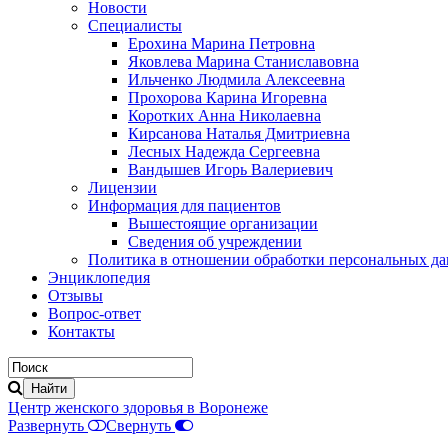
Новости
Специалисты
Ерохина Марина Петровна
Яковлева Марина Станиславовна
Ильченко Людмила Алексеевна
Прохорова Карина Игоревна
Коротких Анна Николаевна
Кирсанова Наталья Дмитриевна
Лесных Надежда Сергеевна
Вандышев Игорь Валериевич
Лицензии
Информация для пациентов
Вышестоящие организации
Сведения об учреждении
Политика в отношении обработки персональных д
Энциклопедия
Отзывы
Вопрос-ответ
Контакты
Центр женского здоровья в Воронеже
Развернуть
Свернуть