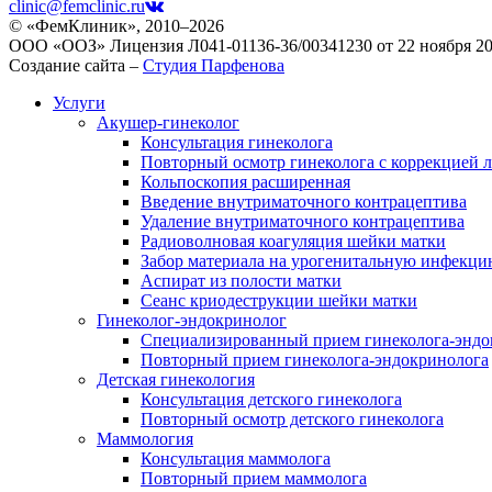
clinic@femclinic.ru
© «ФемКлиник», 2010–2026
ООО «ООЗ» Лицензия Л041-01136-36/00341230 от 22 ноября 2
Создание сайта –
Студия Парфенова
Услуги
Акушер-гинеколог
Консультация гинеколога
Повторный осмотр гинеколога с коррекцией 
Кольпоскопия расширенная
Введение внутриматочного контрацептива
Удаление внутриматочного контрацептива
Радиоволновая коагуляция шейки матки
Забор материала на урогенитальную инфекци
Аспират из полости матки
Сеанс криодеструкции шейки матки
Гинеколог-эндокринолог
Специализированный прием гинеколога-эндо
Повторный прием гинеколога-эндокринолога
Детская гинекология
Консультация детского гинеколога
Повторный осмотр детского гинеколога
Маммология
Консультация маммолога
Повторный прием маммолога