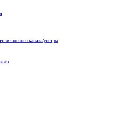
я
ервикального канала/уретры
лога