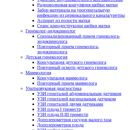
Радиоволновая коагуляция шейки матки
Забор материала на урогенитальную
инфекцию из цервикального канала/уретры
Аспират из полости матки
Сеанс криодеструкции шейки матки
Гинеколог-эндокринолог
Специализированный прием гинеколога-
эндокринолога
Повторный прием гинеколога-
эндокринолога
Детская гинекология
Консультация детского гинеколога
Повторный осмотр детского гинеколога
Маммология
Консультация маммолога
Повторный прием маммолога
Ультразвуковая диагностика
УЗИ гениталий абдоминальным датчиком
УЗИ гениталий вагинальным датчиком
УЗИ гениталий двумя датчиками
УЗИ плода I триместр
УЗИ плода II-III триместр
Допплерометрия сосудов малого таза
Допплерометрия плода