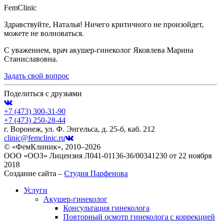
FemClinic
Здравствуйте, Наталья! Ничего критичного не произойдет,
можете не волноваться.
С уважением, врач акушер-гинеколог Яковлева Марина
Станиславовна.
Задать свой вопрос
Поделиться с друзьями
+7 (473)
300-31-90
+7 (473)
250-28-44
г. Воронеж, ул. Ф. Энгельса, д. 25-б, каб. 212
clinic@femclinic.ru
© «ФемКлиник», 2010–2026
ООО «ООЗ» Лицензия Л041-01136-36/00341230 от 22 ноября
2018
Создание сайта –
Студия Парфенова
Услуги
Акушер-гинеколог
Консультация гинеколога
Повторный осмотр гинеколога с коррекцией