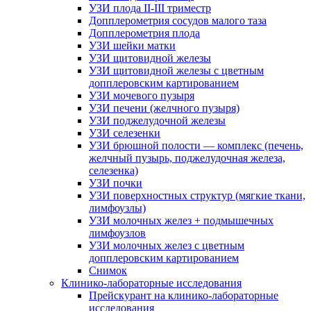
УЗИ плода II-III триместр
Допплерометрия сосудов малого таза
Допплерометрия плода
УЗИ шейки матки
УЗИ щитовидной железы
УЗИ щитовидной железы с цветным
допплеровским картированием
УЗИ мочевого пузыря
УЗИ печени (желчного пузыря)
УЗИ поджелудочной железы
УЗИ селезенки
УЗИ брюшной полости — комплекс (печень,
желчный пузырь, поджелудочная железа,
селезенка)
УЗИ почки
УЗИ поверхностных структур (мягкие ткани,
лимфоузлы)
УЗИ молочных желез + подмышечных
лимфоузлов
УЗИ молочных желез с цветным
допплеровским картированием
Снимок
Клинико-лабораторные исследования
Прейскурант на клинико-лабораторные
исследования