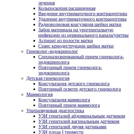
лечения
Кольпоскопия расширенная
Введение внутриматочного контрацептива
Удаление внутриматочного контрацептива
Радиоволновая коагуляция шейки матки
Забор материала на урогенитальную
инфекцию из цервикального канала/уретры
Аспират из полости матки
Сеанс криодеструкции шейки матки
Гинеколог-эндокринолог
Специализированный прием гинеколога-
эндокринолога
Повторный прием гинеколога-
эндокринолога
Детская гинекология
Консультация детского гинеколога
Повторный осмотр детского гинеколога
Маммология
Консультация маммолога
Повторный прием маммолога
Ультразвуковая диагностика
УЗИ гениталий абдоминальным датчиком
УЗИ гениталий вагинальным датчиком
УЗИ гениталий двумя датчиками
УЗИ плода I триместр