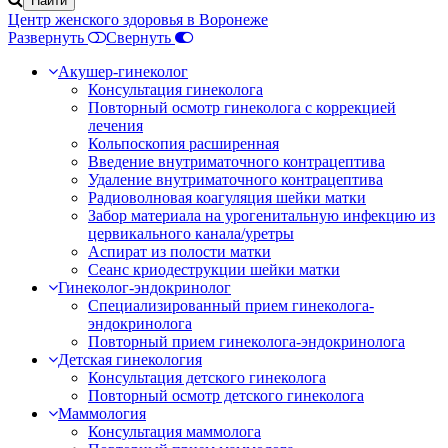
Центр женского здоровья в Воронеже
Развернуть
Свернуть
Акушер-гинеколог
Консультация гинеколога
Повторный осмотр гинеколога с коррекцией
лечения
Кольпоскопия расширенная
Введение внутриматочного контрацептива
Удаление внутриматочного контрацептива
Радиоволновая коагуляция шейки матки
Забор материала на урогенитальную инфекцию из
цервикального канала/уретры
Аспират из полости матки
Сеанс криодеструкции шейки матки
Гинеколог-эндокринолог
Специализированный прием гинеколога-
эндокринолога
Повторный прием гинеколога-эндокринолога
Детская гинекология
Консультация детского гинеколога
Повторный осмотр детского гинеколога
Маммология
Консультация маммолога