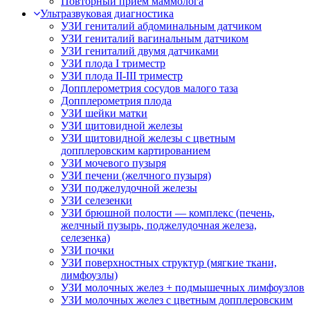
Повторный прием маммолога
Ультразвуковая диагностика
УЗИ гениталий абдоминальным датчиком
УЗИ гениталий вагинальным датчиком
УЗИ гениталий двумя датчиками
УЗИ плода I триместр
УЗИ плода II-III триместр
Допплерометрия сосудов малого таза
Допплерометрия плода
УЗИ шейки матки
УЗИ щитовидной железы
УЗИ щитовидной железы с цветным
допплеровским картированием
УЗИ мочевого пузыря
УЗИ печени (желчного пузыря)
УЗИ поджелудочной железы
УЗИ селезенки
УЗИ брюшной полости — комплекс (печень,
желчный пузырь, поджелудочная железа,
селезенка)
УЗИ почки
УЗИ поверхностных структур (мягкие ткани,
лимфоузлы)
УЗИ молочных желез + подмышечных лимфоузлов
УЗИ молочных желез с цветным допплеровским