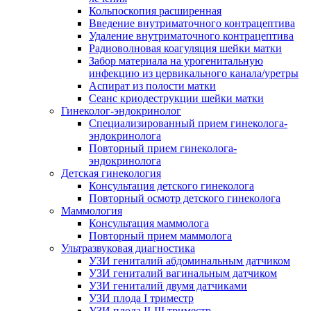
Кольпоскопия расширенная
Введение внутриматочного контрацептива
Удаление внутриматочного контрацептива
Радиоволновая коагуляция шейки матки
Забор материала на урогенитальную
инфекцию из цервикального канала/уретры
Аспират из полости матки
Сеанс криодеструкции шейки матки
Гинеколог-эндокринолог
Специализированный прием гинеколога-
эндокринолога
Повторный прием гинеколога-
эндокринолога
Детская гинекология
Консультация детского гинеколога
Повторный осмотр детского гинеколога
Маммология
Консультация маммолога
Повторный прием маммолога
Ультразвуковая диагностика
УЗИ гениталий абдоминальным датчиком
УЗИ гениталий вагинальным датчиком
УЗИ гениталий двумя датчиками
УЗИ плода I триместр
УЗИ плода II-III триместр