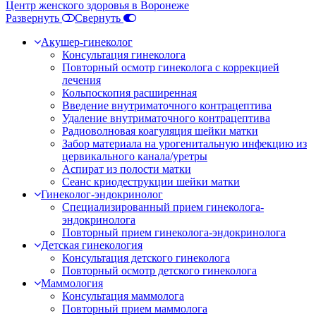
Центр женского здоровья в Воронеже
Развернуть
Свернуть
Акушер-гинеколог
Консультация гинеколога
Повторный осмотр гинеколога с коррекцией
лечения
Кольпоскопия расширенная
Введение внутриматочного контрацептива
Удаление внутриматочного контрацептива
Радиоволновая коагуляция шейки матки
Забор материала на урогенитальную инфекцию из
цервикального канала/уретры
Аспират из полости матки
Сеанс криодеструкции шейки матки
Гинеколог-эндокринолог
Специализированный прием гинеколога-
эндокринолога
Повторный прием гинеколога-эндокринолога
Детская гинекология
Консультация детского гинеколога
Повторный осмотр детского гинеколога
Маммология
Консультация маммолога
Повторный прием маммолога