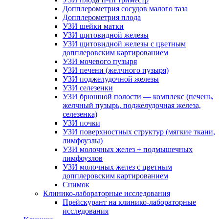
Допплерометрия сосудов малого таза
Допплерометрия плода
УЗИ шейки матки
УЗИ щитовидной железы
УЗИ щитовидной железы с цветным
допплеровским картированием
УЗИ мочевого пузыря
УЗИ печени (желчного пузыря)
УЗИ поджелудочной железы
УЗИ селезенки
УЗИ брюшной полости — комплекс (печень,
желчный пузырь, поджелудочная железа,
селезенка)
УЗИ почки
УЗИ поверхностных структур (мягкие ткани,
лимфоузлы)
УЗИ молочных желез + подмышечных
лимфоузлов
УЗИ молочных желез с цветным
допплеровским картированием
Снимок
Клинико-лабораторные исследования
Прейскурант на клинико-лабораторные
исследования