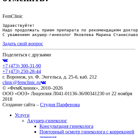
FemClinic
Здравствуйте! 
Надо продолжать прием препарата по рекомендациям доктор
С уважением акушер-гинеколог Яковлева Марина Станиславо
Задать свой вопрос
Поделиться с друзьями
+7 (473)
300-31-90
+7 (473)
250-28-44
г. Воронеж, ул. Ф. Энгельса, д. 25-б, каб. 212
clinic@femclinic.ru
© «ФемКлиник», 2010–2026
ООО «ООЗ» Лицензия Л041-01136-36/00341230 от 22 ноября
2018
Создание сайта –
Студия Парфенова
Услуги
Акушер-гинеколог
Консультация гинеколога
Повторный осмотр гинеколога с коррекцией
лечения