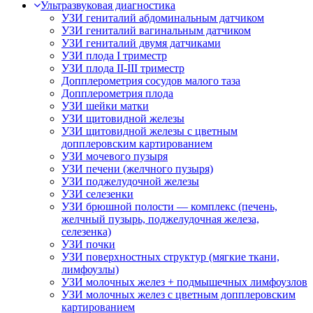
Ультразвуковая диагностика
УЗИ гениталий абдоминальным датчиком
УЗИ гениталий вагинальным датчиком
УЗИ гениталий двумя датчиками
УЗИ плода I триместр
УЗИ плода II-III триместр
Допплерометрия сосудов малого таза
Допплерометрия плода
УЗИ шейки матки
УЗИ щитовидной железы
УЗИ щитовидной железы с цветным
допплеровским картированием
УЗИ мочевого пузыря
УЗИ печени (желчного пузыря)
УЗИ поджелудочной железы
УЗИ селезенки
УЗИ брюшной полости — комплекс (печень,
желчный пузырь, поджелудочная железа,
селезенка)
УЗИ почки
УЗИ поверхностных структур (мягкие ткани,
лимфоузлы)
УЗИ молочных желез + подмышечных лимфоузлов
УЗИ молочных желез с цветным допплеровским
картированием