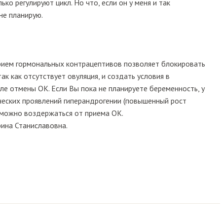
ько регулируют цикл. Но что, если он у меня и так
не планирую.
прием гормональных контрацептивов позволяет блокировать
к как отсутствует овуляция, и создать условия в
е отмены ОК. Если Вы пока не планируете беременность, у
ических проявлений гиперандрогении (повышенный рост
о можно воздержаться от приема ОК.
рина Станиславовна.