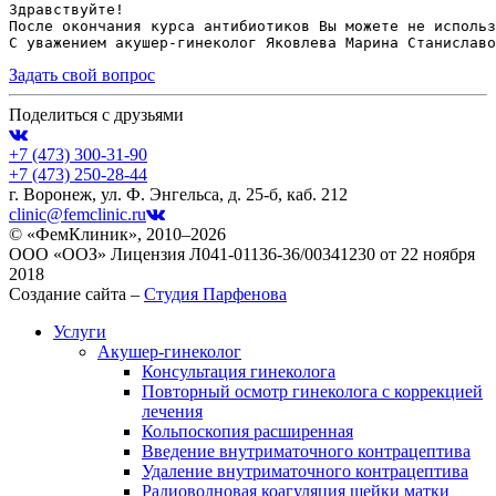
Здравствуйте! 
После окончания курса антибиотиков Вы можете не использ
С уважением акушер-гинеколог Яковлева Марина Станиславо
Задать свой вопрос
Поделиться с друзьями
+7 (473)
300-31-90
+7 (473)
250-28-44
г. Воронеж, ул. Ф. Энгельса, д. 25-б, каб. 212
clinic@femclinic.ru
© «ФемКлиник», 2010–2026
ООО «ООЗ» Лицензия Л041-01136-36/00341230 от 22 ноября
2018
Создание сайта –
Студия Парфенова
Услуги
Акушер-гинеколог
Консультация гинеколога
Повторный осмотр гинеколога с коррекцией
лечения
Кольпоскопия расширенная
Введение внутриматочного контрацептива
Удаление внутриматочного контрацептива
Радиоволновая коагуляция шейки матки