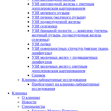
УЗИ щитовидной железы с цветным
допплеровским картированием
УЗИ мочевого пузыря
УЗИ печени (желчного пузыря)
УЗИ поджелудочной железы
УЗИ селезенки
УЗИ брюшной полости — комплекс (печень,
желчный пузырь, поджелудочная железа,
селезенка)
УЗИ почки
УЗИ поверхностных структур (мягкие ткани,
лимфоузлы)
УЗИ молочных желез + подмышечных
лимфоузлов
УЗИ молочных желез с цветным
допплеровским картированием
Снимок
Клинико-лабораторные исследования
Прейскурант на клинико-лабораторные
исследования
Клиника
О клинике
Новости
Специалисты
Ерохина Марина Петровна