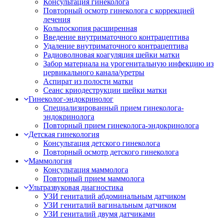
Консультация гинеколога
Повторный осмотр гинеколога с коррекцией
лечения
Кольпоскопия расширенная
Введение внутриматочного контрацептива
Удаление внутриматочного контрацептива
Радиоволновая коагуляция шейки матки
Забор материала на урогенитальную инфекцию из
цервикального канала/уретры
Аспират из полости матки
Сеанс криодеструкции шейки матки
Гинеколог-эндокринолог
Специализированный прием гинеколога-
эндокринолога
Повторный прием гинеколога-эндокринолога
Детская гинекология
Консультация детского гинеколога
Повторный осмотр детского гинеколога
Маммология
Консультация маммолога
Повторный прием маммолога
Ультразвуковая диагностика
УЗИ гениталий абдоминальным датчиком
УЗИ гениталий вагинальным датчиком
УЗИ гениталий двумя датчиками