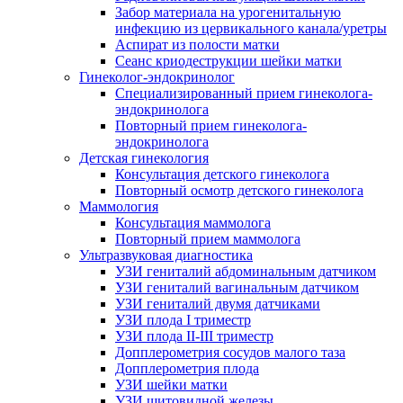
Забор материала на урогенитальную
инфекцию из цервикального канала/уретры
Аспират из полости матки
Сеанс криодеструкции шейки матки
Гинеколог-эндокринолог
Специализированный прием гинеколога-
эндокринолога
Повторный прием гинеколога-
эндокринолога
Детская гинекология
Консультация детского гинеколога
Повторный осмотр детского гинеколога
Маммология
Консультация маммолога
Повторный прием маммолога
Ультразвуковая диагностика
УЗИ гениталий абдоминальным датчиком
УЗИ гениталий вагинальным датчиком
УЗИ гениталий двумя датчиками
УЗИ плода I триместр
УЗИ плода II-III триместр
Допплерометрия сосудов малого таза
Допплерометрия плода
УЗИ шейки матки
УЗИ щитовидной железы