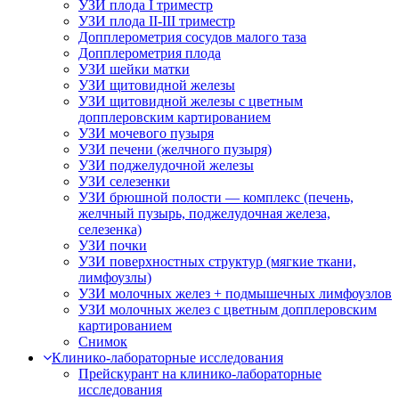
УЗИ плода I триместр
УЗИ плода II-III триместр
Допплерометрия сосудов малого таза
Допплерометрия плода
УЗИ шейки матки
УЗИ щитовидной железы
УЗИ щитовидной железы с цветным
допплеровским картированием
УЗИ мочевого пузыря
УЗИ печени (желчного пузыря)
УЗИ поджелудочной железы
УЗИ селезенки
УЗИ брюшной полости — комплекс (печень,
желчный пузырь, поджелудочная железа,
селезенка)
УЗИ почки
УЗИ поверхностных структур (мягкие ткани,
лимфоузлы)
УЗИ молочных желез + подмышечных лимфоузлов
УЗИ молочных желез с цветным допплеровским
картированием
Снимок
Клинико-лабораторные исследования
Прейскурант на клинико-лабораторные
исследования