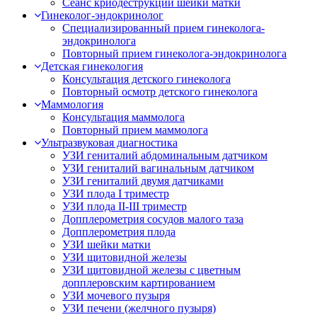
Сеанс криодеструкции шейки матки
Гинеколог-эндокринолог
Специализированный прием гинеколога-
эндокринолога
Повторный прием гинеколога-эндокринолога
Детская гинекология
Консультация детского гинеколога
Повторный осмотр детского гинеколога
Маммология
Консультация маммолога
Повторный прием маммолога
Ультразвуковая диагностика
УЗИ гениталий абдоминальным датчиком
УЗИ гениталий вагинальным датчиком
УЗИ гениталий двумя датчиками
УЗИ плода I триместр
УЗИ плода II-III триместр
Допплерометрия сосудов малого таза
Допплерометрия плода
УЗИ шейки матки
УЗИ щитовидной железы
УЗИ щитовидной железы с цветным
допплеровским картированием
УЗИ мочевого пузыря
УЗИ печени (желчного пузыря)