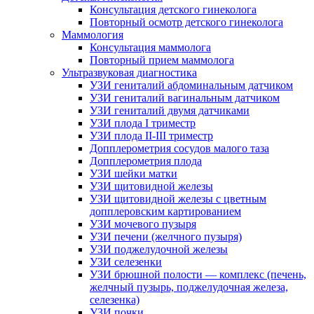
Консультация детского гинеколога
Повторный осмотр детского гинеколога
Маммология
Консультация маммолога
Повторный прием маммолога
Ультразвуковая диагностика
УЗИ гениталий абдоминальным датчиком
УЗИ гениталий вагинальным датчиком
УЗИ гениталий двумя датчиками
УЗИ плода I триместр
УЗИ плода II-III триместр
Допплерометрия сосудов малого таза
Допплерометрия плода
УЗИ шейки матки
УЗИ щитовидной железы
УЗИ щитовидной железы с цветным
допплеровским картированием
УЗИ мочевого пузыря
УЗИ печени (желчного пузыря)
УЗИ поджелудочной железы
УЗИ селезенки
УЗИ брюшной полости — комплекс (печень,
желчный пузырь, поджелудочная железа,
селезенка)
УЗИ почки