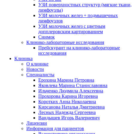
УЗИ поверхностных структур (мягкие ткани,
лимфоузлы)
УЗИ молочных желез + подмышечных
лимфоузлов
УЗИ молочных желез с цветным
допплеровским картированием
Снимок
Клинико-лабораторные исследования
Прейскурант на клинико-лабораторные
исследования
Клиника
О клинике
Новости
Специалисты
Ерохина Марина Петровна
Яковлева Марина Станиславовна
Ильченко Людмила Алексеевна
Прохорова Карина Игоревна
Коротких Анна Николаевна
Кирсанова Наталья Дмитриевна
Лесных Надежда Сергеевна
Вандышев Игорь Валериевич
Лицензии
Информация для пациентов
Вышестоящие организации