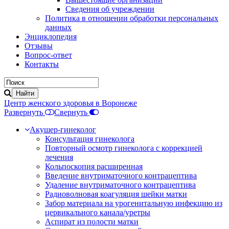
Сведения об учреждении
Политика в отношении обработки персональных
данных
Энциклопедия
Отзывы
Вопрос-ответ
Контакты
Центр женского здоровья в Воронеже
Развернуть
Свернуть
Акушер-гинеколог
Консультация гинеколога
Повторный осмотр гинеколога с коррекцией
лечения
Кольпоскопия расширенная
Введение внутриматочного контрацептива
Удаление внутриматочного контрацептива
Радиоволновая коагуляция шейки матки
Забор материала на урогенитальную инфекцию из
цервикального канала/уретры
Аспират из полости матки