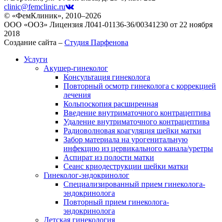
clinic@femclinic.ru
© «ФемКлиник», 2010–2026
ООО «ООЗ» Лицензия Л041-01136-36/00341230 от 22 ноября
2018
Создание сайта –
Студия Парфенова
Услуги
Акушер-гинеколог
Консультация гинеколога
Повторный осмотр гинеколога с коррекцией
лечения
Кольпоскопия расширенная
Введение внутриматочного контрацептива
Удаление внутриматочного контрацептива
Радиоволновая коагуляция шейки матки
Забор материала на урогенитальную
инфекцию из цервикального канала/уретры
Аспират из полости матки
Сеанс криодеструкции шейки матки
Гинеколог-эндокринолог
Специализированный прием гинеколога-
эндокринолога
Повторный прием гинеколога-
эндокринолога
Детская гинекология