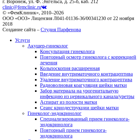
г. Воронеж, ул. Ф. Энгельса, д. 25-б, каб. 212
clinic@femclinic.ru
© «ФемКлиник», 2010–2026
ООО «ООЗ» Лицензия Л041-01136-36/00341230 от 22 ноября
2018
Создание сайта –
Студия Парфенова
Услуги
Акушер-гинеколог
Консультация гинеколога
Повторный осмотр гинеколога с коррекцией
лечения
Кольпоскопия расширенная
Введение внутриматочного контрацептива
Удаление внутриматочного контрацептива
Радиоволновая коагуляция шейки матки
Забор материала на урогенитальную
инфекцию из цервикального канала/уретры
Аспират из полости матки
Сеанс криодеструкции шейки матки
Гинеколог-эндокринолог
Специализированный прием гинеколога-
эндокринолога
Повторный прием гинеколога-
эндокринолога