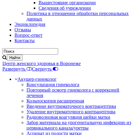
Вышестоящие организации
Сведения об учреждении
Политика в отношении обработки персональных
данных
Энциклопедия
Отзывы
Вопрос-ответ
Контакты
Центр женского здоровья в Воронеже
Развернуть
Свернуть
Акушер-гинеколог
Консультация гинеколога
Повторный осмотр гинеколога с коррекцией
лечения
Кольпоскопия расширенная
Введение внутриматочного контрацептива
Удаление внутриматочного контрацептива
Радиоволновая коагуляция шейки матки
Забор материала на урогенитальную инфекцию из
цервикального канала/уретры
Аспират из полости матки