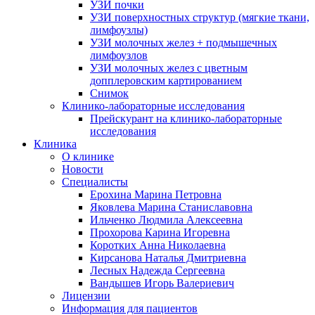
УЗИ почки
УЗИ поверхностных структур (мягкие ткани,
лимфоузлы)
УЗИ молочных желез + подмышечных
лимфоузлов
УЗИ молочных желез с цветным
допплеровским картированием
Снимок
Клинико-лабораторные исследования
Прейскурант на клинико-лабораторные
исследования
Клиника
О клинике
Новости
Специалисты
Ерохина Марина Петровна
Яковлева Марина Станиславовна
Ильченко Людмила Алексеевна
Прохорова Карина Игоревна
Коротких Анна Николаевна
Кирсанова Наталья Дмитриевна
Лесных Надежда Сергеевна
Вандышев Игорь Валериевич
Лицензии
Информация для пациентов