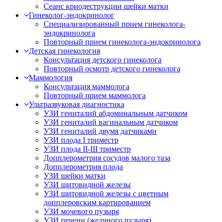
Сеанс криодеструкции шейки матки
Гинеколог-эндокринолог
Специализированный прием гинеколога-
эндокринолога
Повторный прием гинеколога-эндокринолога
Детская гинекология
Консультация детского гинеколога
Повторный осмотр детского гинеколога
Маммология
Консультация маммолога
Повторный прием маммолога
Ультразвуковая диагностика
УЗИ гениталий абдоминальным датчиком
УЗИ гениталий вагинальным датчиком
УЗИ гениталий двумя датчиками
УЗИ плода I триместр
УЗИ плода II-III триместр
Допплерометрия сосудов малого таза
Допплерометрия плода
УЗИ шейки матки
УЗИ щитовидной железы
УЗИ щитовидной железы с цветным
допплеровским картированием
УЗИ мочевого пузыря
УЗИ печени (желчного пузыря)