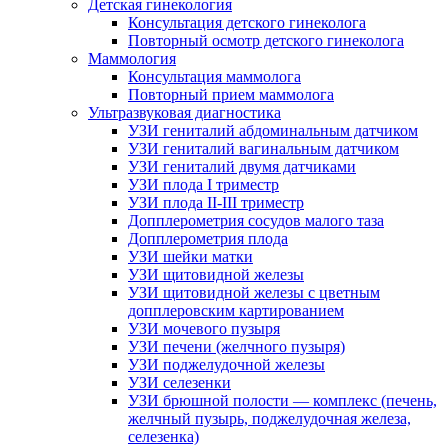
Детская гинекология
Консультация детского гинеколога
Повторный осмотр детского гинеколога
Маммология
Консультация маммолога
Повторный прием маммолога
Ультразвуковая диагностика
УЗИ гениталий абдоминальным датчиком
УЗИ гениталий вагинальным датчиком
УЗИ гениталий двумя датчиками
УЗИ плода I триместр
УЗИ плода II-III триместр
Допплерометрия сосудов малого таза
Допплерометрия плода
УЗИ шейки матки
УЗИ щитовидной железы
УЗИ щитовидной железы с цветным
допплеровским картированием
УЗИ мочевого пузыря
УЗИ печени (желчного пузыря)
УЗИ поджелудочной железы
УЗИ селезенки
УЗИ брюшной полости — комплекс (печень,
желчный пузырь, поджелудочная железа,
селезенка)