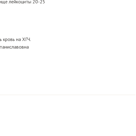
лище лейкоциты 20-25
кровь на ХГЧ. 
Станиславовна